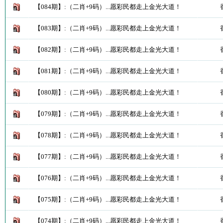
【084期】:（二肖+9码）...愿彩民都走上金光大道！
【083期】:（二肖+9码）...愿彩民都走上金光大道！
【082期】:（二肖+9码）...愿彩民都走上金光大道！
【081期】:（二肖+9码）...愿彩民都走上金光大道！
【080期】:（二肖+9码）...愿彩民都走上金光大道！
【079期】:（二肖+9码）...愿彩民都走上金光大道！
【078期】:（二肖+9码）...愿彩民都走上金光大道！
【077期】:（二肖+9码）...愿彩民都走上金光大道！
【076期】:（二肖+9码）...愿彩民都走上金光大道！
【075期】:（二肖+9码）...愿彩民都走上金光大道！
【074期】:（二肖+9码）...愿彩民都走上金光大道！