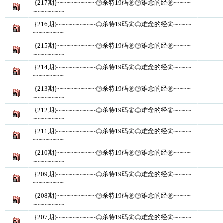
{217期}~~~~~~~~~~~㊣杀特19码㊣㊣难念的经㊣~~~~~
~~~~~~~~~
{216期}~~~~~~~~~~~㊣杀特19码㊣㊣难念的经㊣~~~~~
~~~~~~~~~
{215期}~~~~~~~~~~~㊣杀特19码㊣㊣难念的经㊣~~~~~
~~~~~~~~~
{214期}~~~~~~~~~~~㊣杀特19码㊣㊣难念的经㊣~~~~~
~~~~~~~~~
{213期}~~~~~~~~~~~㊣杀特19码㊣㊣难念的经㊣~~~~~
~~~~~~~~~
{212期}~~~~~~~~~~~㊣杀特19码㊣㊣难念的经㊣~~~~~
~~~~~~~~~
{211期}~~~~~~~~~~~㊣杀特19码㊣㊣难念的经㊣~~~~~
~~~~~~~~~
{210期}~~~~~~~~~~~㊣杀特19码㊣㊣难念的经㊣~~~~~
~~~~~~~~~
{209期}~~~~~~~~~~~㊣杀特19码㊣㊣难念的经㊣~~~~~
~~~~~~~~~
{208期}~~~~~~~~~~~㊣杀特19码㊣㊣难念的经㊣~~~~~
~~~~~~~~~
{207期}~~~~~~~~~~~㊣杀特19码㊣㊣难念的经㊣~~~~~