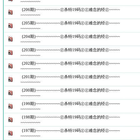
~~~~~~~~~
{206期}~~~~~~~~~~~㊣杀特19码㊣㊣难念的经㊣~~~~~
~~~~~~~~~
{205期}~~~~~~~~~~~㊣杀特19码㊣㊣难念的经㊣~~~~~
~~~~~~~~~
{204期}~~~~~~~~~~~㊣杀特19码㊣㊣难念的经㊣~~~~~
~~~~~~~~~
{203期}~~~~~~~~~~~㊣杀特19码㊣㊣难念的经㊣~~~~~
~~~~~~~~~
{202期}~~~~~~~~~~~㊣杀特19码㊣㊣难念的经㊣~~~~~
~~~~~~~~~
{201期}~~~~~~~~~~~㊣杀特19码㊣㊣难念的经㊣~~~~~
~~~~~~~~~
{200期}~~~~~~~~~~~㊣杀特19码㊣㊣难念的经㊣~~~~~
~~~~~~~~~
{199期}~~~~~~~~~~~㊣杀特19码㊣㊣难念的经㊣~~~~~
~~~~~~~~~
{198期}~~~~~~~~~~~㊣杀特19码㊣㊣难念的经㊣~~~~~
~~~~~~~~~
{197期}~~~~~~~~~~~㊣杀特19码㊣㊣难念的经㊣~~~~~
~~~~~~~~~