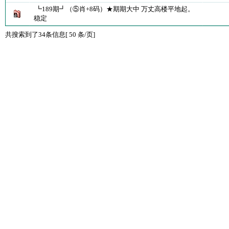
┗189期┛（⑤肖+8码）★期期大中 万丈高楼平地起。
稳定
共搜索到了34条信息[ 50 条/页]