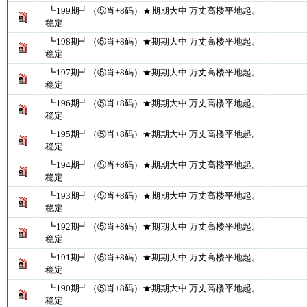
┗199期┛（⑤肖+8码）★期期大中 万丈高楼平地起。
稳定
┗198期┛（⑤肖+8码）★期期大中 万丈高楼平地起。
稳定
┗197期┛（⑤肖+8码）★期期大中 万丈高楼平地起。
稳定
┗196期┛（⑤肖+8码）★期期大中 万丈高楼平地起。
稳定
┗195期┛（⑤肖+8码）★期期大中 万丈高楼平地起。
稳定
┗194期┛（⑤肖+8码）★期期大中 万丈高楼平地起。
稳定
┗193期┛（⑤肖+8码）★期期大中 万丈高楼平地起。
稳定
┗192期┛（⑤肖+8码）★期期大中 万丈高楼平地起。
稳定
┗191期┛（⑤肖+8码）★期期大中 万丈高楼平地起。
稳定
┗190期┛（⑤肖+8码）★期期大中 万丈高楼平地起。
稳定