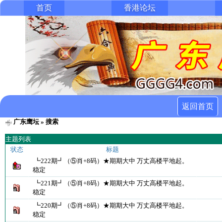
首页
香港论坛
返回首页
广东鹰坛
» 搜索
主题列表
状态
标题
┗222期┛（⑤肖+8码）★期期大中 万丈高楼平地起。
稳定
┗221期┛（⑤肖+8码）★期期大中 万丈高楼平地起。
稳定
┗220期┛（⑤肖+8码）★期期大中 万丈高楼平地起。
稳定