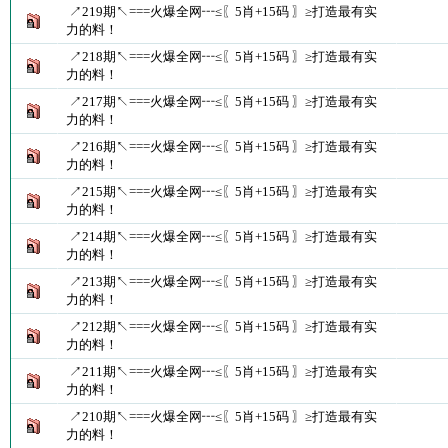
↗219期↖===火爆全网┅≤〖5肖+15码 〗≥打造最有实
力的料！
↗218期↖===火爆全网┅≤〖5肖+15码 〗≥打造最有实
力的料！
↗217期↖===火爆全网┅≤〖5肖+15码 〗≥打造最有实
力的料！
↗216期↖===火爆全网┅≤〖5肖+15码 〗≥打造最有实
力的料！
↗215期↖===火爆全网┅≤〖5肖+15码 〗≥打造最有实
力的料！
↗214期↖===火爆全网┅≤〖5肖+15码 〗≥打造最有实
力的料！
↗213期↖===火爆全网┅≤〖5肖+15码 〗≥打造最有实
力的料！
↗212期↖===火爆全网┅≤〖5肖+15码 〗≥打造最有实
力的料！
↗211期↖===火爆全网┅≤〖5肖+15码 〗≥打造最有实
力的料！
↗210期↖===火爆全网┅≤〖5肖+15码 〗≥打造最有实
力的料！