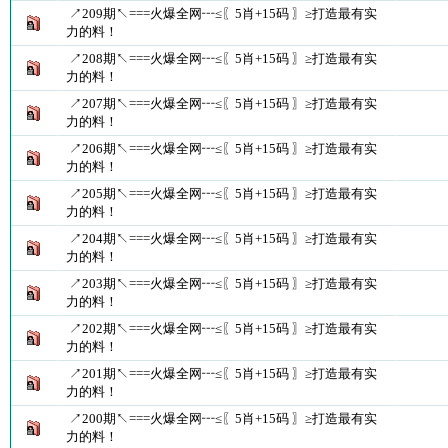
↗209期↖===火爆全网┅≤〖5肖+15码 〗≥打造最有实
力的料！
↗208期↖===火爆全网┅≤〖5肖+15码 〗≥打造最有实
力的料！
↗207期↖===火爆全网┅≤〖5肖+15码 〗≥打造最有实
力的料！
↗206期↖===火爆全网┅≤〖5肖+15码 〗≥打造最有实
力的料！
↗205期↖===火爆全网┅≤〖5肖+15码 〗≥打造最有实
力的料！
↗204期↖===火爆全网┅≤〖5肖+15码 〗≥打造最有实
力的料！
↗203期↖===火爆全网┅≤〖5肖+15码 〗≥打造最有实
力的料！
↗202期↖===火爆全网┅≤〖5肖+15码 〗≥打造最有实
力的料！
↗201期↖===火爆全网┅≤〖5肖+15码 〗≥打造最有实
力的料！
↗200期↖===火爆全网┅≤〖5肖+15码 〗≥打造最有实
力的料！