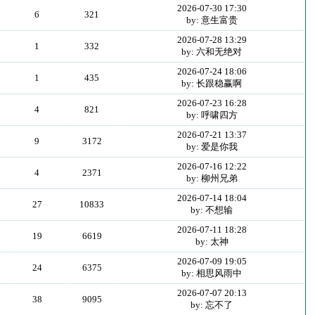
2026-07-30 17:30
6
321
by: 意生富贵
2026-07-28 13:29
1
332
by: 六和无绝对
2026-07-24 18:06
1
435
by: 长跟稳赢啊
2026-07-23 16:28
4
821
by: 呼啸四方
2026-07-21 13:37
9
3172
by: 爱是你我
2026-07-16 12:22
4
2371
by: 柳州兄弟
2026-07-14 18:04
27
10833
by: 不想输
2026-07-11 18:28
19
6619
by: 太神
2026-07-09 19:05
24
6375
by: 相思风雨中
2026-07-07 20:13
38
9095
by: 忘不了