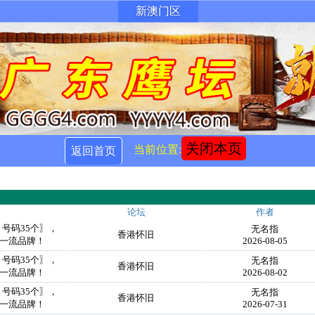
新澳门区
关闭本页
当前位置:
返回首页
论坛
作者
 号码35个〗，
无名指
香港怀旧
合一流品牌！
2026-08-05
 号码35个〗，
无名指
香港怀旧
合一流品牌！
2026-08-02
 号码35个〗，
无名指
香港怀旧
合一流品牌！
2026-07-31