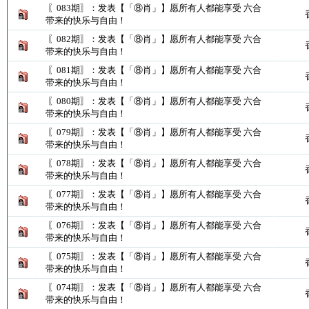
〖083期〗：发表【「⑧肖」】愿所有人都能享受 六合
带来的快乐与自由！
〖082期〗：发表【「⑧肖」】愿所有人都能享受 六合
带来的快乐与自由！
〖081期〗：发表【「⑧肖」】愿所有人都能享受 六合
带来的快乐与自由！
〖080期〗：发表【「⑧肖」】愿所有人都能享受 六合
带来的快乐与自由！
〖079期〗：发表【「⑧肖」】愿所有人都能享受 六合
带来的快乐与自由！
〖078期〗：发表【「⑧肖」】愿所有人都能享受 六合
带来的快乐与自由！
〖077期〗：发表【「⑧肖」】愿所有人都能享受 六合
带来的快乐与自由！
〖076期〗：发表【「⑧肖」】愿所有人都能享受 六合
带来的快乐与自由！
〖075期〗：发表【「⑧肖」】愿所有人都能享受 六合
带来的快乐与自由！
〖074期〗：发表【「⑧肖」】愿所有人都能享受 六合
带来的快乐与自由！