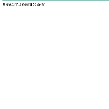
共搜索到了13条信息[ 50 条/页]