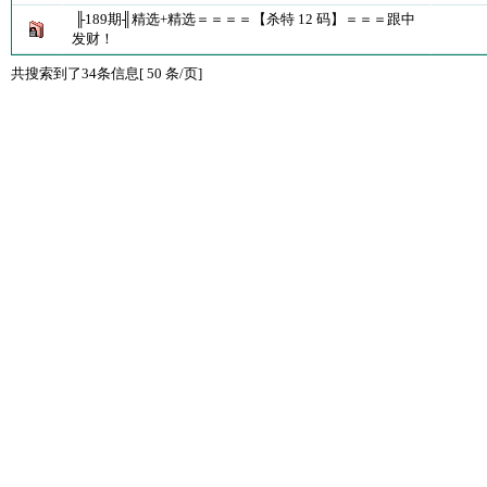
╟189期╢精选+精选＝＝＝＝【杀特 12 码】＝＝＝跟中
发财！
共搜索到了34条信息[ 50 条/页]