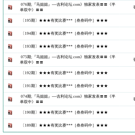
076期;『马姐姐』----吉利论坛.com》独家发表〓〓《半
单双中》〓〓
〔195期〕★★★有奖比赛***［叁叁码中］★★★
〔194期〕★★★有奖比赛***［叁叁码中］★★★
〔193期〕★★★有奖比赛***［叁叁码中］★★★
075期;『马姐姐』----吉利论坛.com》独家发表〓〓《半
单双中》〓〓
〔192期〕★★★有奖比赛***［叁叁码中］★★★
〔191期〕★★★有奖比赛***［叁叁码中］★★★
074期;『马姐姐』----吉利论坛.com》独家发表〓〓《半
单双中》〓〓
〔190期〕★★★有奖比赛***［叁叁码中］★★★
〔189期〕★★★有奖比赛***［叁叁码中］★★★