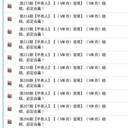
第215期【半兽人】【《 Ⅷ 肖》壹尾】《 Ⅷ 肖》稳
稳。必定会赢！
第214期【半兽人】【《 Ⅷ 肖》壹尾】《 Ⅷ 肖》稳
稳。必定会赢！
第213期【半兽人】【《 Ⅷ 肖》壹尾】《 Ⅷ 肖》稳
稳。必定会赢！
第212期【半兽人】【《 Ⅷ 肖》壹尾】《 Ⅷ 肖》稳
稳。必定会赢！
第211期【半兽人】【《 Ⅷ 肖》壹尾】《 Ⅷ 肖》稳
稳。必定会赢！
第210期【半兽人】【《 Ⅷ 肖》壹尾】《 Ⅷ 肖》稳
稳。必定会赢！
第209期【半兽人】【《 Ⅷ 肖》壹尾】《 Ⅷ 肖》稳
稳。必定会赢！
第208期【半兽人】【《 Ⅷ 肖》壹尾】《 Ⅷ 肖》稳
稳。必定会赢！
第207期【半兽人】【《 Ⅷ 肖》壹尾】《 Ⅷ 肖》稳
稳。必定会赢！
第206期【半兽人】【《 Ⅷ 肖》壹尾】《 Ⅷ 肖》稳
稳。必定会赢！