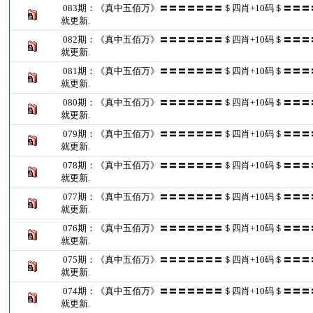
083期：《真中五佰万》〓〓〓〓〓〓〓＄四肖+10码＄〓〓
就更新.
082期：《真中五佰万》〓〓〓〓〓〓〓＄四肖+10码＄〓〓
就更新.
081期：《真中五佰万》〓〓〓〓〓〓〓＄四肖+10码＄〓〓
就更新.
080期：《真中五佰万》〓〓〓〓〓〓〓＄四肖+10码＄〓〓
就更新.
079期：《真中五佰万》〓〓〓〓〓〓〓＄四肖+10码＄〓〓
就更新.
078期：《真中五佰万》〓〓〓〓〓〓〓＄四肖+10码＄〓〓
就更新.
077期：《真中五佰万》〓〓〓〓〓〓〓＄四肖+10码＄〓〓
就更新.
076期：《真中五佰万》〓〓〓〓〓〓〓＄四肖+10码＄〓〓
就更新.
075期：《真中五佰万》〓〓〓〓〓〓〓＄四肖+10码＄〓〓
就更新.
074期：《真中五佰万》〓〓〓〓〓〓〓＄四肖+10码＄〓〓
就更新.