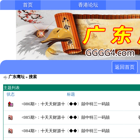
首页
香港论坛
返回首页
广东鹰坛
» 搜索
主题列表
状态
标题
<086期>：╋天天财源╋〈◆◆〉囍中特三一码囍
<085期>：╋天天财源╋〈◆◆〉囍中特三一码囍
<084期>：╋天天财源╋〈◆◆〉囍中特三一码囍