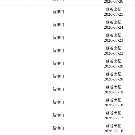
2026-07-26
幽谷出征
新澳门
2026-07-25
幽谷出征
新澳门
2026-07-24
幽谷出征
新澳门
2026-07-23
幽谷出征
新澳门
2026-07-22
幽谷出征
新澳门
2026-07-20
幽谷出征
新澳门
2026-07-20
幽谷出征
新澳门
2026-07-19
幽谷出征
新澳门
2026-07-18
幽谷出征
新澳门
2026-07-17
幽谷出征
新澳门
2026-07-16