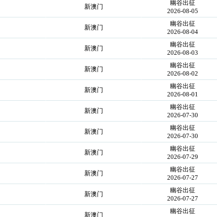
幽谷出征
新澳门
2026-08-05
幽谷出征
新澳门
2026-08-04
幽谷出征
新澳门
2026-08-03
幽谷出征
新澳门
2026-08-02
幽谷出征
新澳门
2026-08-01
幽谷出征
新澳门
2026-07-30
幽谷出征
新澳门
2026-07-30
幽谷出征
新澳门
2026-07-29
幽谷出征
新澳门
2026-07-27
幽谷出征
新澳门
2026-07-27
幽谷出征
新澳门