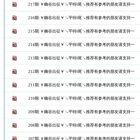
217期:￥幽谷出征￥↘平特Ⅰ尾↘推荐有参考的朋友请支持一
216期:￥幽谷出征￥↘平特Ⅰ尾↘推荐有参考的朋友请支持一
215期:￥幽谷出征￥↘平特Ⅰ尾↘推荐有参考的朋友请支持一
214期:￥幽谷出征￥↘平特Ⅰ尾↘推荐有参考的朋友请支持一
213期:￥幽谷出征￥↘平特Ⅰ尾↘推荐有参考的朋友请支持一
212期:￥幽谷出征￥↘平特Ⅰ尾↘推荐有参考的朋友请支持一
211期:￥幽谷出征￥↘平特Ⅰ尾↘推荐有参考的朋友请支持一
210期:￥幽谷出征￥↘平特Ⅰ尾↘推荐有参考的朋友请支持一
209期:￥幽谷出征￥↘平特Ⅰ尾↘推荐有参考的朋友请支持一
208期:￥幽谷出征￥↘平特Ⅰ尾↘推荐有参考的朋友请支持一
207期:￥幽谷出征￥↘平特Ⅰ尾↘推荐有参考的朋友请支持一