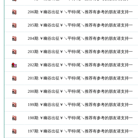
206期:￥幽谷出征￥↘平特Ⅰ尾↘推荐有参考的朋友请支持一
205期:￥幽谷出征￥↘平特Ⅰ尾↘推荐有参考的朋友请支持一
204期:￥幽谷出征￥↘平特Ⅰ尾↘推荐有参考的朋友请支持一
203期:￥幽谷出征￥↘平特Ⅰ尾↘推荐有参考的朋友请支持一
202期:￥幽谷出征￥↘平特Ⅰ尾↘推荐有参考的朋友请支持一
201期:￥幽谷出征￥↘平特Ⅰ尾↘推荐有参考的朋友请支持一
200期:￥幽谷出征￥↘平特Ⅰ尾↘推荐有参考的朋友请支持一
199期:￥幽谷出征￥↘平特Ⅰ尾↘推荐有参考的朋友请支持一
198期:￥幽谷出征￥↘平特Ⅰ尾↘推荐有参考的朋友请支持一
197期:￥幽谷出征￥↘平特Ⅰ尾↘推荐有参考的朋友请支持一