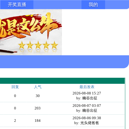
开奖直播
我的
回复
人气
最后发表
2026-08-08 15:27
0
30
by: 幽谷出征
2026-08-07 03:07
0
203
by: 幽谷出征
2026-08-06 09:38
2
184
by: 光头佬爸爸