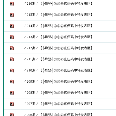
↗216期↗【╠攀登╣㊣㊣㊣贰伍码中特发表区】
↗215期↗【╠攀登╣㊣㊣㊣贰伍码中特发表区】
↗214期↗【╠攀登╣㊣㊣㊣贰伍码中特发表区】
↗213期↗【╠攀登╣㊣㊣㊣贰伍码中特发表区】
↗212期↗【╠攀登╣㊣㊣㊣贰伍码中特发表区】
↗211期↗【╠攀登╣㊣㊣㊣贰伍码中特发表区】
↗210期↗【╠攀登╣㊣㊣㊣贰伍码中特发表区】
↗209期↗【╠攀登╣㊣㊣㊣贰伍码中特发表区】
↗208期↗【╠攀登╣㊣㊣㊣贰伍码中特发表区】
↗207期↗【╠攀登╣㊣㊣㊣贰伍码中特发表区】
↗206期↗【╠攀登╣㊣㊣㊣贰伍码中特发表区】