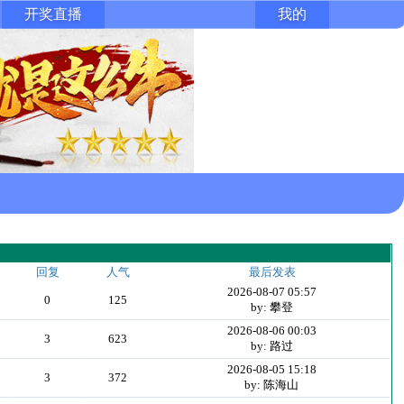
开奖直播
我的
回复
人气
最后发表
2026-08-07 05:57
0
125
by: 攀登
2026-08-06 00:03
3
623
by: 路过
2026-08-05 15:18
3
372
by: 陈海山