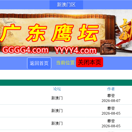
新澳门区
关闭本页
当前位置:
返回首页
论坛
作者
攀登
新澳门
2026-08-07
攀登
新澳门
2026-08-05
攀登
新澳门
2026-08-05