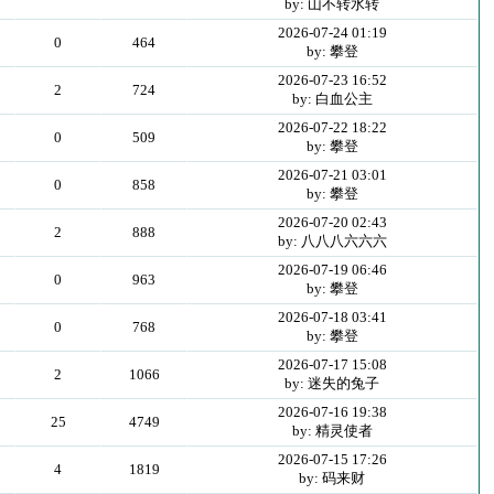
by: 山不转水转
2026-07-24 01:19
0
464
by: 攀登
2026-07-23 16:52
2
724
by: 白血公主
2026-07-22 18:22
0
509
by: 攀登
2026-07-21 03:01
0
858
by: 攀登
2026-07-20 02:43
2
888
by: 八八八六六六
2026-07-19 06:46
0
963
by: 攀登
2026-07-18 03:41
0
768
by: 攀登
2026-07-17 15:08
2
1066
by: 迷失的兔子
2026-07-16 19:38
25
4749
by: 精灵使者
2026-07-15 17:26
4
1819
by: 码来财