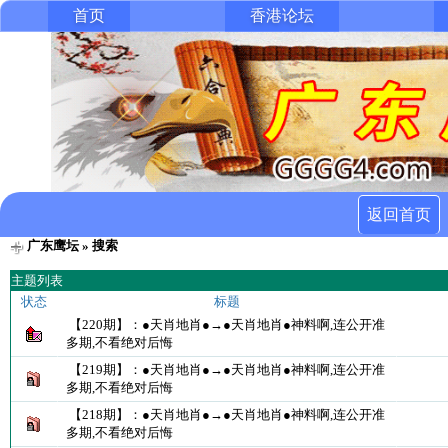
首页
香港论坛
返回首页
广东鹰坛
» 搜索
主题列表
状态
标题
【220期】：●天肖地肖●→●天肖地肖●神料啊,连公开准
多期,不看绝对后悔
【219期】：●天肖地肖●→●天肖地肖●神料啊,连公开准
多期,不看绝对后悔
【218期】：●天肖地肖●→●天肖地肖●神料啊,连公开准
多期,不看绝对后悔