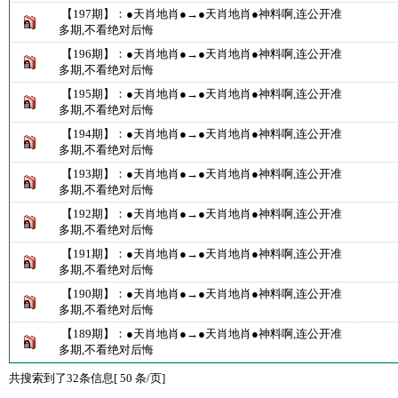
【197期】：●天肖地肖●→●天肖地肖●神料啊,连公开准
多期,不看绝对后悔
【196期】：●天肖地肖●→●天肖地肖●神料啊,连公开准
多期,不看绝对后悔
【195期】：●天肖地肖●→●天肖地肖●神料啊,连公开准
多期,不看绝对后悔
【194期】：●天肖地肖●→●天肖地肖●神料啊,连公开准
多期,不看绝对后悔
【193期】：●天肖地肖●→●天肖地肖●神料啊,连公开准
多期,不看绝对后悔
【192期】：●天肖地肖●→●天肖地肖●神料啊,连公开准
多期,不看绝对后悔
【191期】：●天肖地肖●→●天肖地肖●神料啊,连公开准
多期,不看绝对后悔
【190期】：●天肖地肖●→●天肖地肖●神料啊,连公开准
多期,不看绝对后悔
【189期】：●天肖地肖●→●天肖地肖●神料啊,连公开准
多期,不看绝对后悔
共搜索到了32条信息[ 50 条/页]