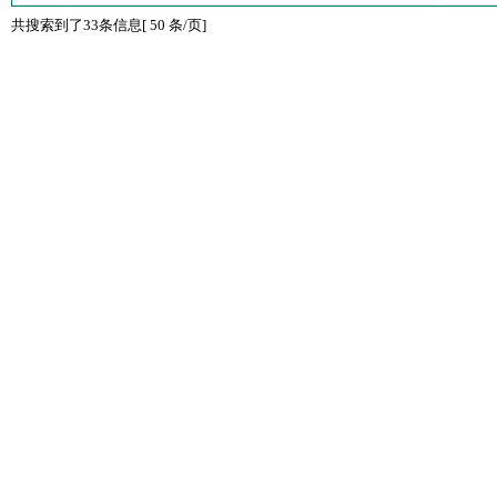
共搜索到了33条信息[ 50 条/页]