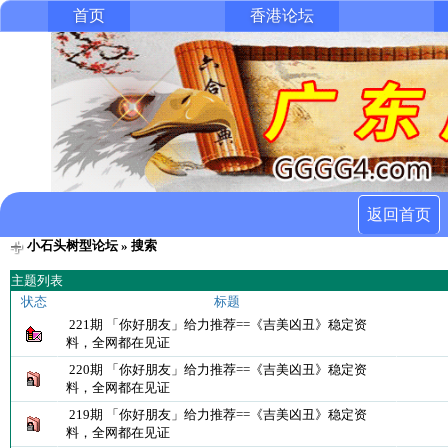
首页
香港论坛
返回首页
小石头树型论坛
» 搜索
主题列表
状态
标题
221期 「你好朋友」给力推荐==《吉美凶丑》稳定资
料，全网都在见证
220期 「你好朋友」给力推荐==《吉美凶丑》稳定资
料，全网都在见证
219期 「你好朋友」给力推荐==《吉美凶丑》稳定资
料，全网都在见证