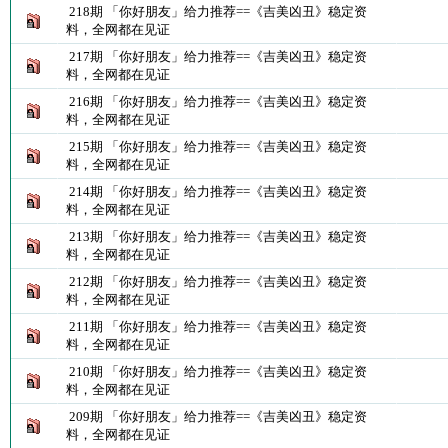
218期 「你好朋友」给力推荐==《吉美凶丑》稳定资
料，全网都在见证
217期 「你好朋友」给力推荐==《吉美凶丑》稳定资
料，全网都在见证
216期 「你好朋友」给力推荐==《吉美凶丑》稳定资
料，全网都在见证
215期 「你好朋友」给力推荐==《吉美凶丑》稳定资
料，全网都在见证
214期 「你好朋友」给力推荐==《吉美凶丑》稳定资
料，全网都在见证
213期 「你好朋友」给力推荐==《吉美凶丑》稳定资
料，全网都在见证
212期 「你好朋友」给力推荐==《吉美凶丑》稳定资
料，全网都在见证
211期 「你好朋友」给力推荐==《吉美凶丑》稳定资
料，全网都在见证
210期 「你好朋友」给力推荐==《吉美凶丑》稳定资
料，全网都在见证
209期 「你好朋友」给力推荐==《吉美凶丑》稳定资
料，全网都在见证