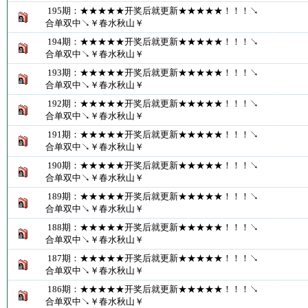
195期：★★★★★开奖后就更新★★★★★！！！↘
合单双中↘￥春水秋山￥
194期：★★★★★开奖后就更新★★★★★！！！↘
合单双中↘￥春水秋山￥
193期：★★★★★开奖后就更新★★★★★！！！↘
合单双中↘￥春水秋山￥
192期：★★★★★开奖后就更新★★★★★！！！↘
合单双中↘￥春水秋山￥
191期：★★★★★开奖后就更新★★★★★！！！↘
合单双中↘￥春水秋山￥
190期：★★★★★开奖后就更新★★★★★！！！↘
合单双中↘￥春水秋山￥
189期：★★★★★开奖后就更新★★★★★！！！↘
合单双中↘￥春水秋山￥
188期：★★★★★开奖后就更新★★★★★！！！↘
合单双中↘￥春水秋山￥
187期：★★★★★开奖后就更新★★★★★！！！↘
合单双中↘￥春水秋山￥
186期：★★★★★开奖后就更新★★★★★！！！↘
合单双中↘￥春水秋山￥