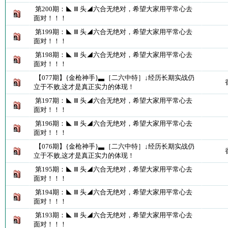
第200期：◣ Ⅲ 头◢六合无绝对，希望大家用平常心去
面对！！！
第199期：◣ Ⅲ 头◢六合无绝对，希望大家用平常心去
面对！！！
第198期：◣ Ⅲ 头◢六合无绝对，希望大家用平常心去
面对！！！
【077期】{金枪神手}▃［二六中特］↓经历长期实战仍
立于不败,这才是真正实力的体现！
第197期：◣ Ⅲ 头◢六合无绝对，希望大家用平常心去
面对！！！
第196期：◣ Ⅲ 头◢六合无绝对，希望大家用平常心去
面对！！！
【076期】{金枪神手}▃［二六中特］↓经历长期实战仍
立于不败,这才是真正实力的体现！
第195期：◣ Ⅲ 头◢六合无绝对，希望大家用平常心去
面对！！！
第194期：◣ Ⅲ 头◢六合无绝对，希望大家用平常心去
面对！！！
第193期：◣ Ⅲ 头◢六合无绝对，希望大家用平常心去
面对！！！