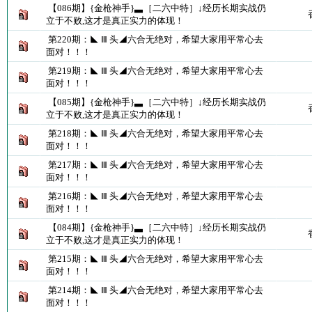
【086期】{金枪神手}▃［二六中特］↓经历长期实战仍
立于不败,这才是真正实力的体现！
第220期：◣ Ⅲ 头◢六合无绝对，希望大家用平常心去
面对！！！
第219期：◣ Ⅲ 头◢六合无绝对，希望大家用平常心去
面对！！！
【085期】{金枪神手}▃［二六中特］↓经历长期实战仍
立于不败,这才是真正实力的体现！
第218期：◣ Ⅲ 头◢六合无绝对，希望大家用平常心去
面对！！！
第217期：◣ Ⅲ 头◢六合无绝对，希望大家用平常心去
面对！！！
第216期：◣ Ⅲ 头◢六合无绝对，希望大家用平常心去
面对！！！
【084期】{金枪神手}▃［二六中特］↓经历长期实战仍
立于不败,这才是真正实力的体现！
第215期：◣ Ⅲ 头◢六合无绝对，希望大家用平常心去
面对！！！
第214期：◣ Ⅲ 头◢六合无绝对，希望大家用平常心去
面对！！！