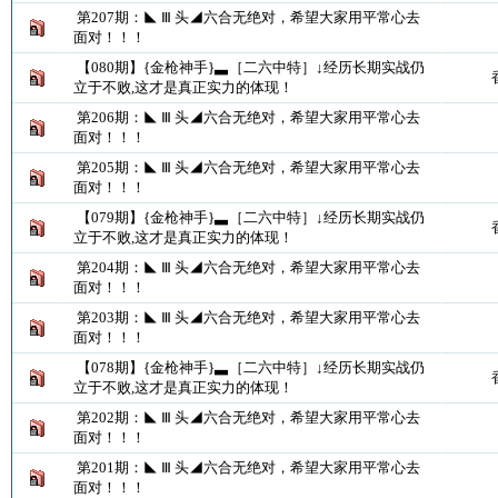
第207期：◣ Ⅲ 头◢六合无绝对，希望大家用平常心去
面对！！！
【080期】{金枪神手}▃［二六中特］↓经历长期实战仍
立于不败,这才是真正实力的体现！
第206期：◣ Ⅲ 头◢六合无绝对，希望大家用平常心去
面对！！！
第205期：◣ Ⅲ 头◢六合无绝对，希望大家用平常心去
面对！！！
【079期】{金枪神手}▃［二六中特］↓经历长期实战仍
立于不败,这才是真正实力的体现！
第204期：◣ Ⅲ 头◢六合无绝对，希望大家用平常心去
面对！！！
第203期：◣ Ⅲ 头◢六合无绝对，希望大家用平常心去
面对！！！
【078期】{金枪神手}▃［二六中特］↓经历长期实战仍
立于不败,这才是真正实力的体现！
第202期：◣ Ⅲ 头◢六合无绝对，希望大家用平常心去
面对！！！
第201期：◣ Ⅲ 头◢六合无绝对，希望大家用平常心去
面对！！！