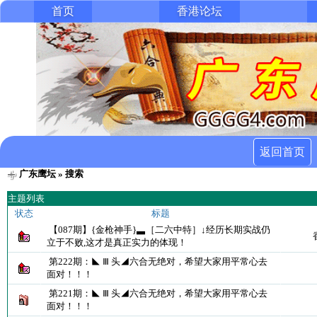
首页
香港论坛
返回首页
广东鹰坛
» 搜索
主题列表
状态
标题
【087期】{金枪神手}▃［二六中特］↓经历长期实战仍
立于不败,这才是真正实力的体现！
第222期：◣ Ⅲ 头◢六合无绝对，希望大家用平常心去
面对！！！
第221期：◣ Ⅲ 头◢六合无绝对，希望大家用平常心去
面对！！！