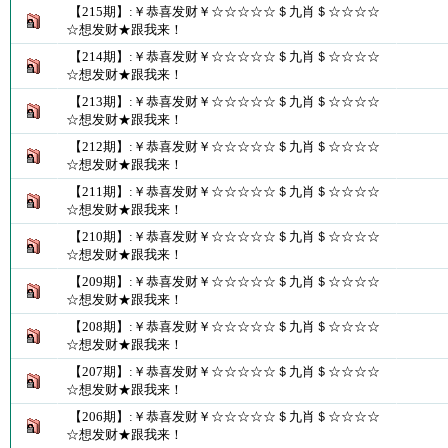
【215期】:￥恭喜发财￥☆☆☆☆☆＄九肖＄☆☆☆☆
☆想发财★跟我来！
【214期】:￥恭喜发财￥☆☆☆☆☆＄九肖＄☆☆☆☆
☆想发财★跟我来！
【213期】:￥恭喜发财￥☆☆☆☆☆＄九肖＄☆☆☆☆
☆想发财★跟我来！
【212期】:￥恭喜发财￥☆☆☆☆☆＄九肖＄☆☆☆☆
☆想发财★跟我来！
【211期】:￥恭喜发财￥☆☆☆☆☆＄九肖＄☆☆☆☆
☆想发财★跟我来！
【210期】:￥恭喜发财￥☆☆☆☆☆＄九肖＄☆☆☆☆
☆想发财★跟我来！
【209期】:￥恭喜发财￥☆☆☆☆☆＄九肖＄☆☆☆☆
☆想发财★跟我来！
【208期】:￥恭喜发财￥☆☆☆☆☆＄九肖＄☆☆☆☆
☆想发财★跟我来！
【207期】:￥恭喜发财￥☆☆☆☆☆＄九肖＄☆☆☆☆
☆想发财★跟我来！
【206期】:￥恭喜发财￥☆☆☆☆☆＄九肖＄☆☆☆☆
☆想发财★跟我来！