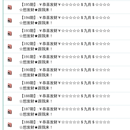
【195期】:￥恭喜发财￥☆☆☆☆☆＄九肖＄☆☆☆☆
☆想发财★跟我来！
【194期】:￥恭喜发财￥☆☆☆☆☆＄九肖＄☆☆☆☆
☆想发财★跟我来！
【193期】:￥恭喜发财￥☆☆☆☆☆＄九肖＄☆☆☆☆
☆想发财★跟我来！
【192期】:￥恭喜发财￥☆☆☆☆☆＄九肖＄☆☆☆☆
☆想发财★跟我来！
【191期】:￥恭喜发财￥☆☆☆☆☆＄九肖＄☆☆☆☆
☆想发财★跟我来！
【190期】:￥恭喜发财￥☆☆☆☆☆＄九肖＄☆☆☆☆
☆想发财★跟我来！
【189期】:￥恭喜发财￥☆☆☆☆☆＄九肖＄☆☆☆☆
☆想发财★跟我来！
【188期】:￥恭喜发财￥☆☆☆☆☆＄九肖＄☆☆☆☆
☆想发财★跟我来！
【187期】:￥恭喜发财￥☆☆☆☆☆＄九肖＄☆☆☆☆
☆想发财★跟我来！
【186期】:￥恭喜发财￥☆☆☆☆☆＄九肖＄☆☆☆☆
☆想发财★跟我来！