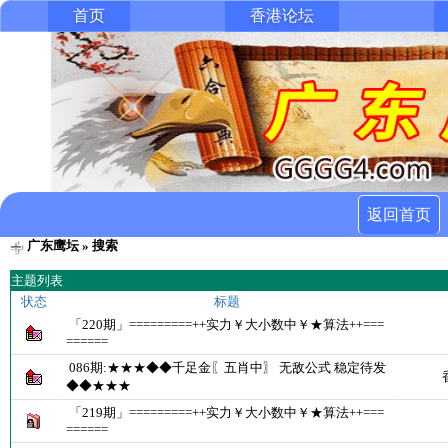
首页
香港论坛
返回首页
广东鹰坛
» 搜索
主题列表
状态
标题
「220期」=========++实力￥大小数中￥★算法++===
======
086期:★★★◆◆千足金〖五肖中〗 无敌公式 稳定待发
◆◆★★★
「219期」=========++实力￥大小数中￥★算法++===
======