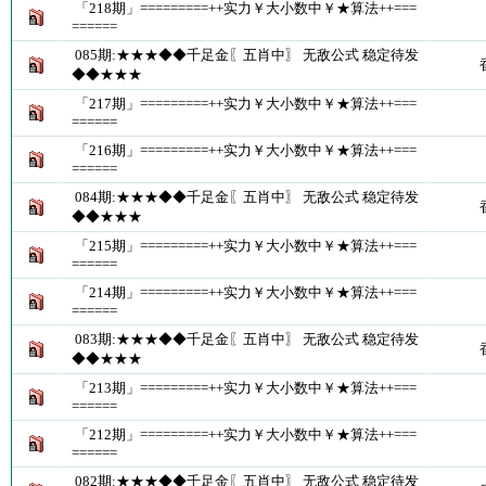
「218期」=========++实力￥大小数中￥★算法++===
======
085期:★★★◆◆千足金〖五肖中〗 无敌公式 稳定待发
◆◆★★★
「217期」=========++实力￥大小数中￥★算法++===
======
「216期」=========++实力￥大小数中￥★算法++===
======
084期:★★★◆◆千足金〖五肖中〗 无敌公式 稳定待发
◆◆★★★
「215期」=========++实力￥大小数中￥★算法++===
======
「214期」=========++实力￥大小数中￥★算法++===
======
083期:★★★◆◆千足金〖五肖中〗 无敌公式 稳定待发
◆◆★★★
「213期」=========++实力￥大小数中￥★算法++===
======
「212期」=========++实力￥大小数中￥★算法++===
======
082期:★★★◆◆千足金〖五肖中〗 无敌公式 稳定待发