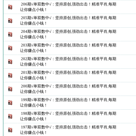
206期√单双数中√：坚持原创,强劲出击！精准平肖,每期
让你赚点小钱！
205期√单双数中√：坚持原创,强劲出击！精准平肖,每期
让你赚点小钱！
204期√单双数中√：坚持原创,强劲出击！精准平肖,每期
让你赚点小钱！
203期√单双数中√：坚持原创,强劲出击！精准平肖,每期
让你赚点小钱！
202期√单双数中√：坚持原创,强劲出击！精准平肖,每期
让你赚点小钱！
201期√单双数中√：坚持原创,强劲出击！精准平肖,每期
让你赚点小钱！
200期√单双数中√：坚持原创,强劲出击！精准平肖,每期
让你赚点小钱！
199期√单双数中√：坚持原创,强劲出击！精准平肖,每期
让你赚点小钱！
198期√单双数中√：坚持原创,强劲出击！精准平肖,每期
让你赚点小钱！
197期√单双数中√：坚持原创,强劲出击！精准平肖,每期
让你赚点小钱！