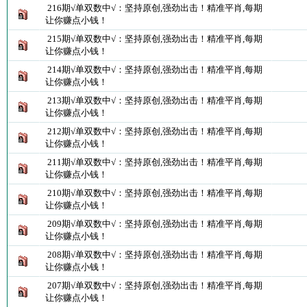
216期√单双数中√：坚持原创,强劲出击！精准平肖,每期
让你赚点小钱！
215期√单双数中√：坚持原创,强劲出击！精准平肖,每期
让你赚点小钱！
214期√单双数中√：坚持原创,强劲出击！精准平肖,每期
让你赚点小钱！
213期√单双数中√：坚持原创,强劲出击！精准平肖,每期
让你赚点小钱！
212期√单双数中√：坚持原创,强劲出击！精准平肖,每期
让你赚点小钱！
211期√单双数中√：坚持原创,强劲出击！精准平肖,每期
让你赚点小钱！
210期√单双数中√：坚持原创,强劲出击！精准平肖,每期
让你赚点小钱！
209期√单双数中√：坚持原创,强劲出击！精准平肖,每期
让你赚点小钱！
208期√单双数中√：坚持原创,强劲出击！精准平肖,每期
让你赚点小钱！
207期√单双数中√：坚持原创,强劲出击！精准平肖,每期
让你赚点小钱！