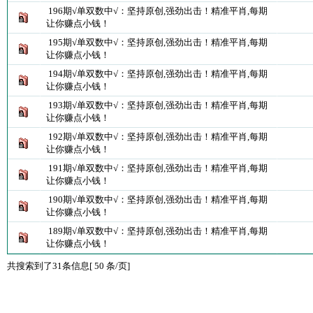
196期√单双数中√：坚持原创,强劲出击！精准平肖,每期
让你赚点小钱！
195期√单双数中√：坚持原创,强劲出击！精准平肖,每期
让你赚点小钱！
194期√单双数中√：坚持原创,强劲出击！精准平肖,每期
让你赚点小钱！
193期√单双数中√：坚持原创,强劲出击！精准平肖,每期
让你赚点小钱！
192期√单双数中√：坚持原创,强劲出击！精准平肖,每期
让你赚点小钱！
191期√单双数中√：坚持原创,强劲出击！精准平肖,每期
让你赚点小钱！
190期√单双数中√：坚持原创,强劲出击！精准平肖,每期
让你赚点小钱！
189期√单双数中√：坚持原创,强劲出击！精准平肖,每期
让你赚点小钱！
共搜索到了31条信息[ 50 条/页]