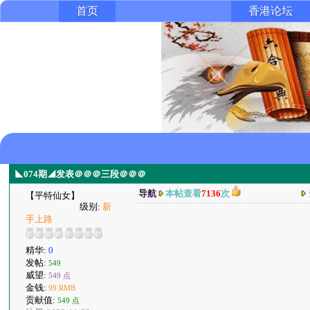
首页
香港论坛
◣074期◢发表＠＠＠三段＠＠＠
导航
本帖查看
7136
次
【平特仙女】
级别:
新
手上路
精华:
0
发帖:
549
威望:
549 点
金钱:
99 RMB
贡献值:
549 点