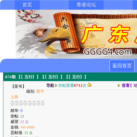
首页
香港论坛
返回首页
074期 【〖五行〗】【〖五行〗】【〖五行〗】
导航
本帖查看
6712
次
查看〖
【星爷】
级别:
新手
上路
精华:
0
发帖:
22
威望:
22 点
金钱:
404 RMB
贡献值:
22 点