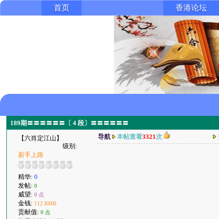
首页
香港论坛
189期〓〓〓〓〓〓〔 4 段〕〓〓〓〓〓〓
导航
本帖查看
3321
次
【六肖定江山】
级别:
新手上路
精华:
0
发帖:
0
威望:
0 点
金钱:
112 RMB
贡献值:
0 点