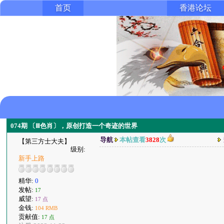
首页
香港论坛
074期 〔Ⅲ色肖〕，原创打造一个奇迹的世界
导航
本帖查看
3828
次
【第三方士大夫】
级别:
新手上路
精华:
0
发帖:
17
威望:
17 点
金钱:
104 RMB
贡献值:
17 点