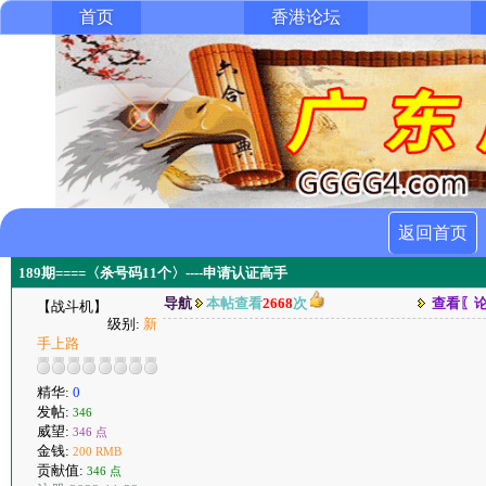
首页
香港论坛
返回首页
189期====〈杀号码11个〉----申请认证高手
导航
本帖查看
2668
次
查看〖
【战斗机】
级别:
新
手上路
精华:
0
发帖:
346
威望:
346 点
金钱:
200 RMB
贡献值:
346 点