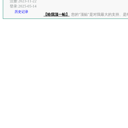
注册:2023-11-22
登录:2025-05-14
历史记录
【给我顶一帖】
您的“顶贴”是对我最大的支持、是给了我