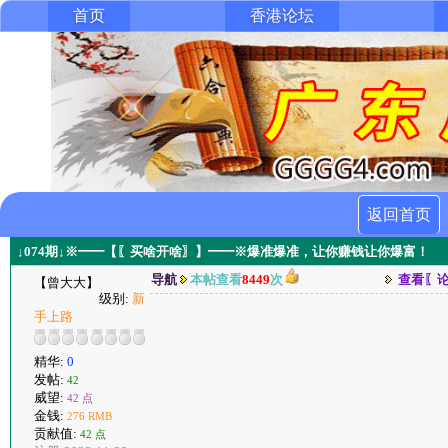
首页
香港论坛
返回首页
↓074期↓※━━【〖买啥开啥〗】━━※爆准爆准，让你赚钱让你爆富！
导航
本帖查看
8449
次
查看〖
【曾大大】
级别:
新
手上路
精华:
0
发帖:
42
威望:
42 点
金钱:
276 RMB
贡献值:
42 点