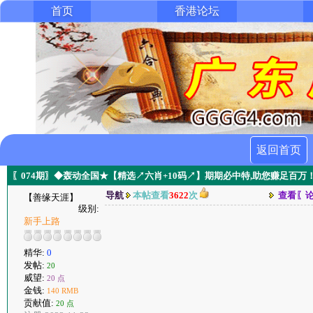
首页
香港论坛
返回首页
〖074期〗◆轰动全国★【精选↗六肖+10码↗】期期必中特,助您赚足百万
导航
本帖查看
3622
次
查看〖
【善缘天涯】
级别:
新手上路
精华:
0
发帖:
20
威望:
20 点
金钱:
140 RMB
贡献值:
20 点