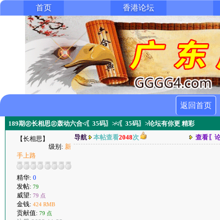
首页
香港论坛
返回首页
189期㊣长相思㊣轰动六合≮〖35码〗≯≮〖35码〗≯论坛有你更 精彩
导航
本帖查看
2048
次
查看〖
【长相思】
级别:
新
手上路
精华:
0
发帖:
79
威望:
79 点
金钱:
424 RMB
贡献值:
79 点