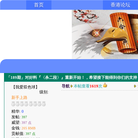
首页
香港论坛
「189期」对好料『〈杀二段〉』重新开始！，希望接下能得到你们的支持
导航
本帖查看
1619
次
【我爱双色球】
级别:
新手上路
精华:
0
发帖:
397
威望:
397 点
金钱:
205 RMB
贡献值:
397 点