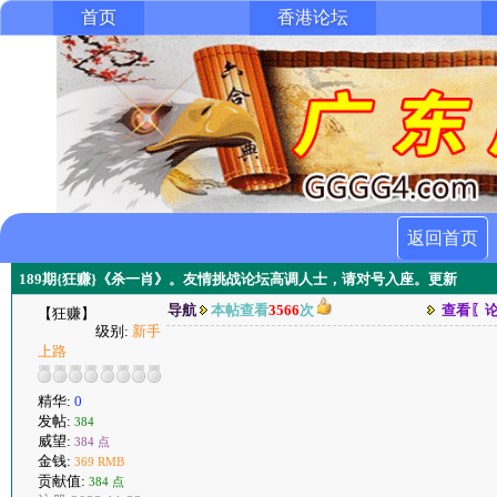
首页
香港论坛
返回首页
189期{狂赚}《杀一肖》。友情挑战论坛高调人士，请对号入座。更新
导航
本帖查看
3566
次
查看〖
【狂赚】
级别:
新手
上路
精华:
0
发帖:
384
威望:
384 点
金钱:
369 RMB
贡献值:
384 点