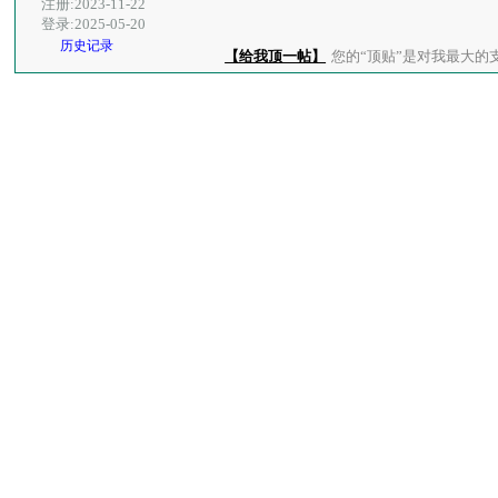
注册:2023-11-22
登录:2025-05-20
历史记录
【给我顶一帖】
您的“顶贴”是对我最大的支持