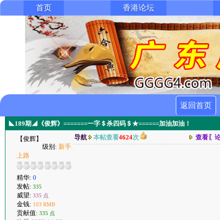
首页
香港论坛
返回首页
◣189期◢《俊辉》=======一字＄杀四码＄★======加油加油！
导航
本帖查看
4624
次
查看〖
【俊辉】
级别:
新手
上路
精华:
0
发帖:
335
威望:
335 点
金钱:
103 RMB
贡献值:
335 点