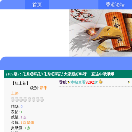
首页
香港论坛
(189期)：卍杀③码卍+卍杀③码卍 大家跟好料呀 一直连中哦哦哦
导航
本帖查看
3292
次
【杠上花】
级别:
新手
上路
精华:
0
发帖:
1
威望:
1 点
金钱:
113 RMB
贡献值:
1 点