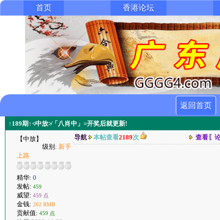
首页
香港论坛
返回首页
↑189期↑≮中放≯「八肖中」=开奖后就更新!
导航
本帖查看
2189
次
查看〖
【中放】
级别:
新手
上路
精华:
0
发帖:
459
威望:
459 点
金钱:
262 RMB
贡献值:
459 点