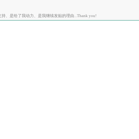
、是给了我动力、是我继续发贴的理由...Thank you!