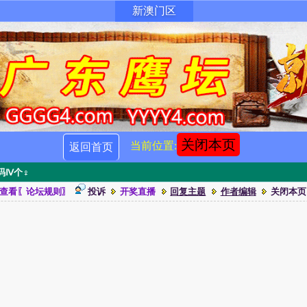
新澳门区
关闭本页
当前位置:
返回首页
码Ⅳ个♀
查看〖论坛规则〗
投诉
开奖直播
回复主题
作者编辑
关闭本页