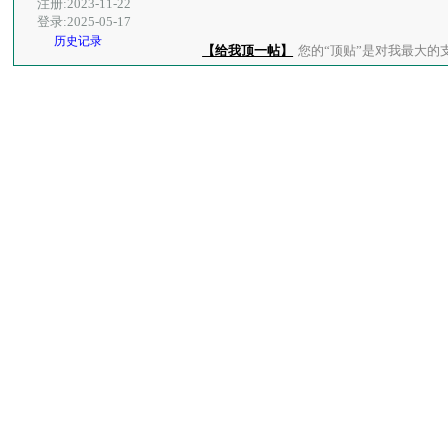
注册:2023-11-22
登录:2025-05-17
历史记录
【给我顶一帖】
您的“顶贴”是对我最大的支持