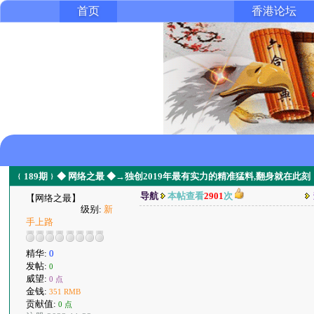
首页
香港论坛
﹛189期﹜◆ 网络之最 ◆→独创2019年最有实力的精准猛料,翻身就在此刻
导航
本帖查看
2901
次
【网络之最】
级别:
新
手上路
精华:
0
发帖:
0
威望:
0 点
金钱:
351 RMB
贡献值:
0 点