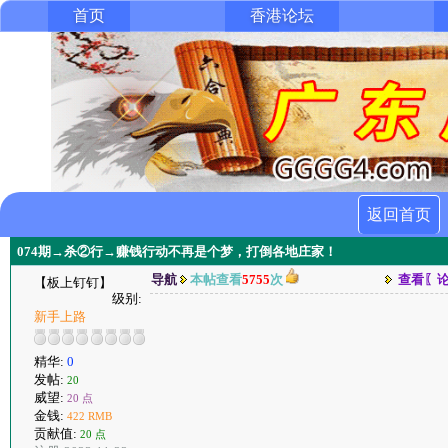
首页
香港论坛
返回首页
074期→杀②行→赚钱行动不再是个梦，打倒各地庄家！
导航
本帖查看
5755
次
查看〖
【板上钉钉】
级别:
新手上路
精华:
0
发帖:
20
威望:
20 点
金钱:
422 RMB
贡献值:
20 点