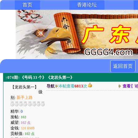
首页
香港论坛
返回首页
↑074期↑《号码 33 个》《龙岩头第一》
导航
本帖查看
6813
次
查看〖
【龙岩头第一】
级
别:
新手上路
精华:
0
发帖:
102
威望:
102 点
金钱:
320 RMB
贡献值:
102 点