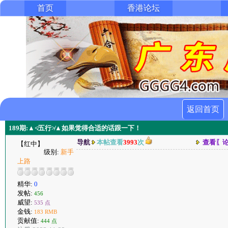
首页
香港论坛
返回首页
189期:▲≮五行≯▲如果觉得合适的话跟一下！
导航
本帖查看
3993
次
查看〖
【红中】
级别:
新手
上路
精华:
0
发帖:
456
威望:
535 点
金钱:
183 RMB
贡献值:
444 点