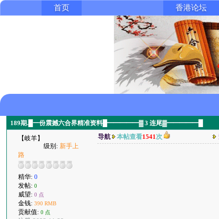
首页
香港论坛
189期.█一份震撼六合界精准资料█━━━━━▓ 3 连尾▓━━━━━█
导航
本帖查看
1541
次
【岐羊】
级别:
新手上
路
精华:
0
发帖:
0
威望:
0 点
金钱:
390 RMB
贡献值:
0 点