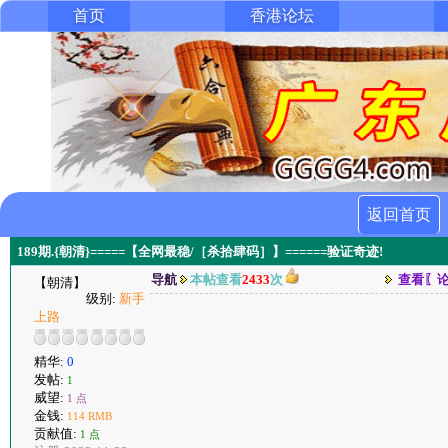
首页
香港论坛
返回首页
189期.{朝清}=====【全网最稳/［杀拾肆码］】======验证奇迹!
导航
本帖查看
2433
次
查看〖
【朝清】
级别:
新手
上路
精华:
0
发帖:
1
威望:
1 点
金钱:
114 RMB
贡献值:
1 点